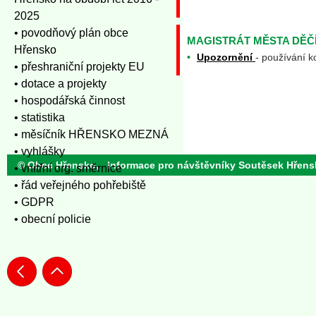
2025
• povodňový plán obce
MAGISTRÁT MĚSTA DĚČ
Hřensko
•
Upozornění
- používání k
• přeshraniční projekty EU
• dotace a projekty
• hospodářská činnost
• statistika
• měsíčník HŘENSKO MEZNÁ
• vyhlášky
© Obec Hřensko, Informace pro návštěvníky Soutěsek Hřensko
• vnitřní org. směrnice
• řád veřejného pohřebiště
• GDPR
• obecní policie