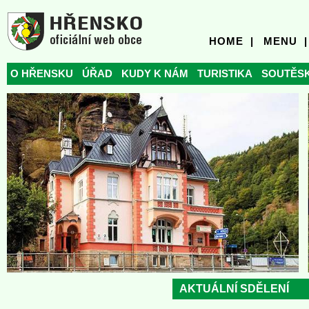
HOME |
MENU |
O HŘENSKU
ÚŘAD
KUDY K NÁM
TURISTIKA
SOUTĚS
AKTUÁLNÍ SDĚLENÍ