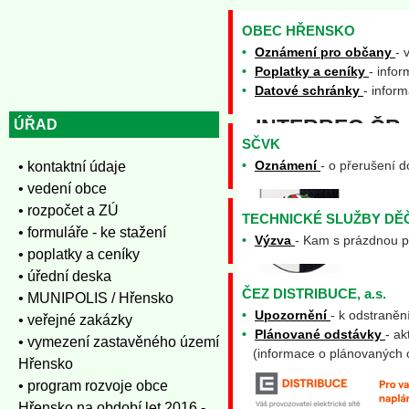
OBEC HŘENSKO
•
Oznámení pro občany
- 
•
Poplatky a ceníky
- info
•
Datové schránky
- infor
INTERREG ČR
ÚŘAD
SČVK
•
Oznámení
- o přerušení 
• kontaktní údaje
• vedení obce
• rozpočet a ZÚ
TECHNICKÉ SLUŽBY DĚ
• formuláře - ke stažení
•
Výzva
- Kam s prázdnou p
• poplatky a ceníky
• úřední deska
ČEZ DISTRIBUCE, a.s.
• MUNIPOLIS / Hřensko
•
Upozornění
- k odstraněn
• veřejné zakázky
•
Plánované odstávky
- a
• vymezení zastavěného území
(informace o plánovaných o
Hřensko
• program rozvoje obce
Hřensko na období let 2016 -