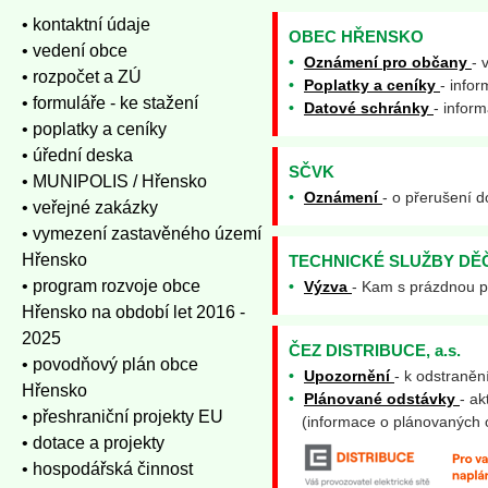
• kontaktní údaje
OBEC HŘENSKO
• vedení obce
•
Oznámení pro občany
- 
• rozpočet a ZÚ
•
Poplatky a ceníky
- info
• formuláře - ke stažení
•
Datové schránky
- infor
• poplatky a ceníky
• úřední deska
SČVK
• MUNIPOLIS / Hřensko
•
Oznámení
- o přerušení 
• veřejné zakázky
• vymezení zastavěného území
Hřensko
TECHNICKÉ SLUŽBY DĚ
• program rozvoje obce
•
Výzva
- Kam s prázdnou p
Hřensko na období let 2016 -
2025
ČEZ DISTRIBUCE, a.s.
• povodňový plán obce
•
Upozornění
- k odstraněn
Hřensko
•
Plánované odstávky
- a
• přeshraniční projekty EU
(informace o plánovaných o
• dotace a projekty
• hospodářská činnost