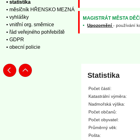
• statistika
• měsíčník HŘENSKO MEZNÁ
• vyhlášky
MAGISTRÁT MĚSTA DĚČ
• vnitřní org. směrnice
•
Upozornění
- používání k
• řád veřejného pohřebiště
• GDPR
• obecní policie
Statistika
Počet částí:
Katastrální výměra:
Nadmořská výška:
Počet občanů:
Počet obyvatel:
Průměrný věk:
Pošta: