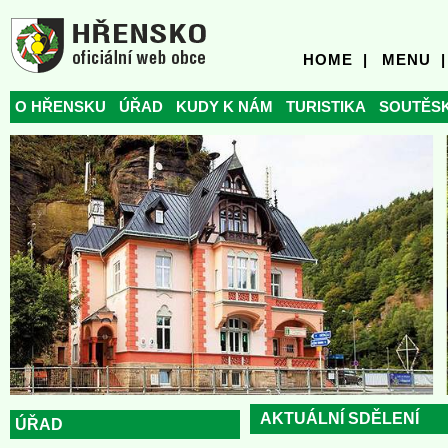
HOME |
MENU |
O HŘENSKU
ÚŘAD
KUDY K NÁM
TURISTIKA
SOUTĚS
AKTUÁLNÍ SDĚLENÍ
ÚŘAD